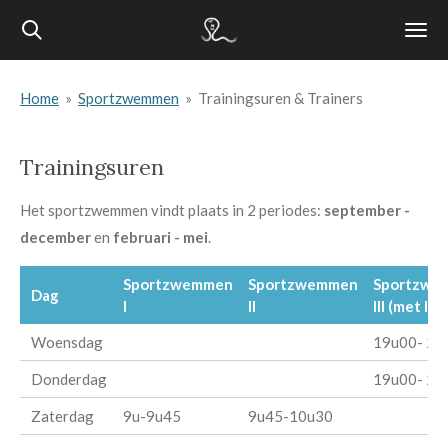
Ga
direct
naar
Home
»
Sportzwemmen
»
Trainingsuren & Trainers
de
hoofdinhoud
Trainingsuren
Het sportzwemmen vindt plaats in 2 periodes:
september -
december
en
februari - mei
.
Sportzwemmen
Sportzwemmen
Sportzwe
Dag
I
II
III (met lic
Woensdag
19u00- 20
Donderdag
19u00- 20
Zaterdag
9u-9u45
9u45-10u30