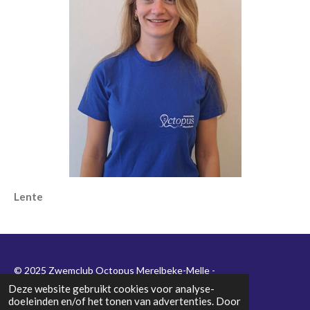
Lente
© 2025 Zwemclub Octopus Merelbeke-Melle -
Ondernemingsnummer
0439.485.026
Deze website gebruikt cookies voor analyse-
doeleinden en/of het tonen van advertenties. Door