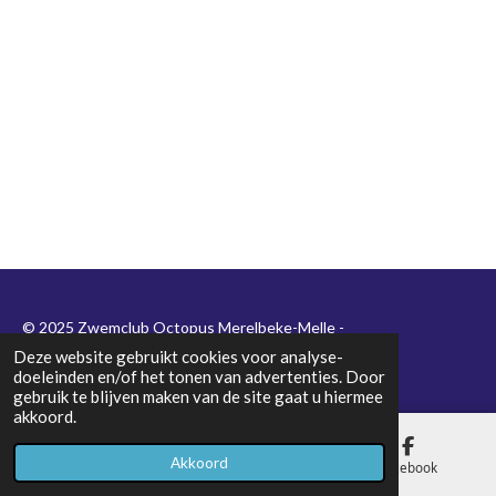
© 2025 Zwemclub Octopus Merelbeke-Melle -
Ondernemingsnummer
0439.485.026
Deze website gebruikt cookies voor analyse-
doeleinden en/of het tonen van advertenties. Door
gebruik te blijven maken van de site gaat u hiermee
akkoord.
Akkoord
E-mailadres
Kaart
Facebook