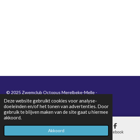
© 2025 Zwemclub Octopus Merelbeke-Melle -
Ondernemingsnummer
0439.485.026
Deze website gebruikt cookies voor analyse-
doeleinden en/of het tonen van advertenties. Door
gebruik te blijven maken van de site gaat u hiermee
akkoord.
Akkoord
E-mailadres
Kaart
Facebook